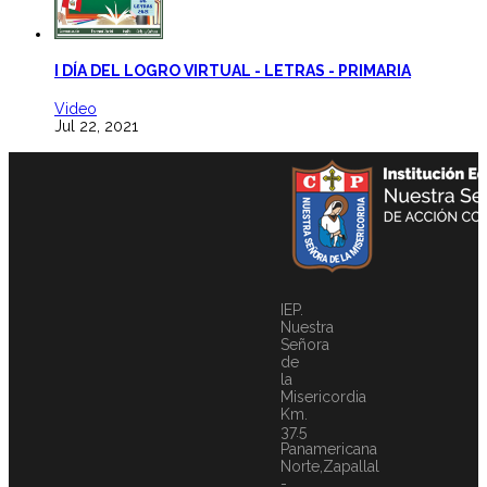
I DÍA DEL LOGRO VIRTUAL - LETRAS - PRIMARIA
Video
Jul 22, 2021
IEP.
Nuestra
Señora
de
la
Misericordia
Km.
37.5
Panamericana
Norte,Zapallal
-