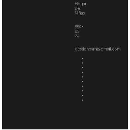
Hogar
de
Niñas
550-
21-
24
gestionnsm@gmail.com