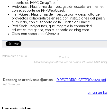
soporte de IHMC CmapTool.
WebQuest: Plataforma de investigación escolar en Internet,
con el soporte de PHPWebQuest.
ThinkQuest: Plataforma de investigación y desarrollo de
proyectos colaborativos en red con instituciones del país y
el mundo, con el soporte de la Fundación Oracle.
Red Social Melgarinos, que integra a la comunidad
educativa melgarina, con el soporte de ning.com.
Otras con soporte de Web2.0.
Valora este artículo
(0 votos)
Modificado por última vez en Lunes, 22 Junio 2020 12:23
Descargar archivos adjuntos:
DIRECTORIO_CETPRO2020.pdf
(998 Descargas)
volver arriba
Las más vistas...