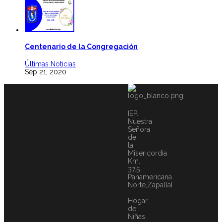
Centenario de la Congregación
Últimas Noticias
Sep 21, 2020
IEP.
Nuestra
Señora
de
la
Misericordia
Km.
37.5
Panamericana
Norte,Zapallal
-
Hogar
de
Niñas