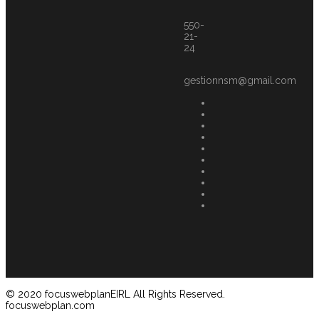
550-
21-
24
gestionnsm@gmail.com
© 2020 focuswebplanEIRL All Rights Reserved.
focuswebplan.com