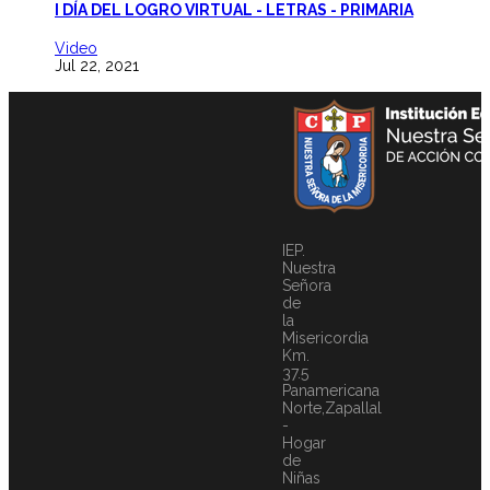
I DÍA DEL LOGRO VIRTUAL - LETRAS - PRIMARIA
Video
Jul 22, 2021
IEP.
Nuestra
Señora
de
la
Misericordia
Km.
37.5
Panamericana
Norte,Zapallal
-
Hogar
de
Niñas