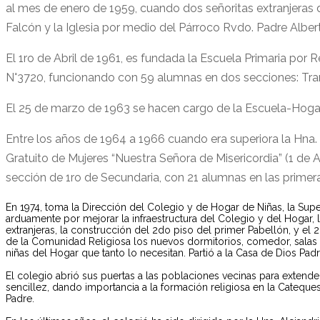
al mes de enero de 1959, cuando dos señoritas extranjeras 
Falcón y la Iglesia por medio del Párroco Rvdo. Padre Alb
El 1ro de Abril de 1961, es fundada la Escuela Primaria por 
N°3720, funcionando con 59 alumnas en dos secciones: Tran
El 25 de marzo de 1963 se hacen cargo de la Escuela-Hogar, 
Entre los años de 1964 a 1966 cuando era superiora la Hna. 
Gratuito de Mujeres “Nuestra Señora de Misericordia” (1 de Ab
sección de 1ro de Secundaria, con 21 alumnas en las primer
En 1974, toma la Dirección del Colegio y de Hogar de Niñas, la Supe
arduamente por mejorar la infraestructura del Colegio y del Hogar,
extranjeras, la construcción del 2do piso del primer Pabellón, y e
de la Comunidad Religiosa los nuevos dormitorios, comedor, salas de
niñas del Hogar que tanto lo necesitan. Partió a la Casa de Dios Padr
El colegio abrió sus puertas a las poblaciones vecinas para extende
sencillez, dando importancia a la formación religiosa en la Cateque
Padre.