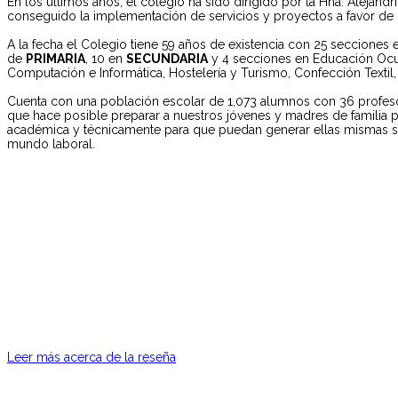
En los últimos años, el colegió ha sido dirigido por la Hna. Alejan
conseguido la implementación de servicios y proyectos a favor de 
A la fecha el Colegio tiene 59 años de existencia con 25 secciones 
de
PRIMARIA
, 10 en
SECUNDARIA
y 4 secciones en Educación Oc
Computación e Informática, Hostelería y Turismo, Confección Textil, 
Cuenta con una población escolar de 1,073 alumnos con 36 profeso
que hace posible preparar a nuestros jóvenes y madres de familia p
académica y técnicamente para que puedan generar ellas mismas s
mundo laboral.
Leer más acerca de la reseña