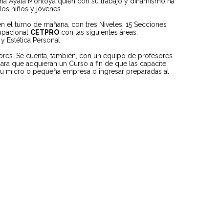
drina Ayala Montoya quien con su trabajo y dinamismo ha
los niños y jóvenes.
en el turno de mañana, con tres Niveles: 15 Secciones
upacional
CETPRO
con las siguientes áreas:
y Estética Personal.
res. Se cuenta, también, con un equipo de profesores
ara que adquieran un Curso a fin de que las capacite
u micro o pequeña empresa o ingresar preparadas al