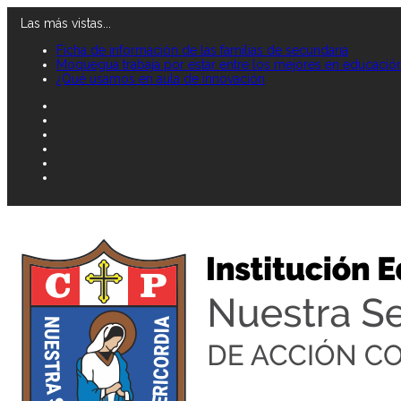
Las más vistas...
Ficha de información de las familias de secundaria
Moquegua trabaja por estar entre los mejores en educació
¿Qué usamos en aula de innovación