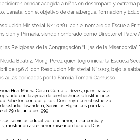
decidieron brindar acogida a niñas en desamparo y extrema po
erto, Lanata, con el objetivo de dar albergue, formación y E
Resolución Ministerial Nº 10281, con el nombre de Escuela Pri
sición y Primaria, siendo nombrado como Director el Padre 
las Religiosas de la Congregación “Hijas de la Misericordia” 
Nélida Beatriz, Morigi Pérez quien logró iniciar la Escuela S
ril de 1967), con Resolución Ministerial N° 1003, bajo la sabia
as aulas edificadas por la Familia Tomani Camusso.
riora Hna. Martha Cecilia Gorupic Rezek, quién trabaja
 logrando con la ayuda de bienhechores e Instituciones
l 2do Pabellón con dos pisos. Construyó con el esfuerzo
 estudio, lavandería, Servicios Higiénicos para las
e el 29 de junio de 1999.
r sus servicios educativos con amor, misericordia y
sis, mostrando así el amor misericordioso de Dios