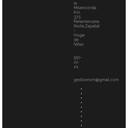
la
Misericordia
Km.
37.5
Panamericana
Norte,Zapallal
-
Hogar
de
Niñas
550-
21-
24
gestionnsm@gmail.com