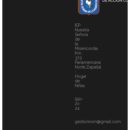
IEP.
Nuestra
Señora
de
la
Misericordia
Km.
37.5
Panamericana
Norte,Zapallal
-
Hogar
de
Niñas
550-
21-
24
gestionnsm@gmail.com