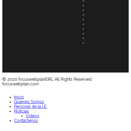
© 2020 focuswebplanEIRL All Rights Reserved.
focuswebplan.com
Inicio
Quienes Somos
Personal de la I.E.
Noticias
Videos
Contáctenos