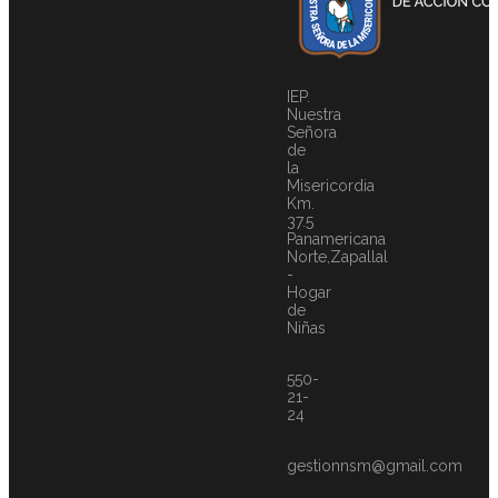
IEP.
Nuestra
Señora
de
la
Misericordia
Km.
37.5
Panamericana
Norte,Zapallal
-
Hogar
de
Niñas
550-
21-
24
gestionnsm@gmail.com