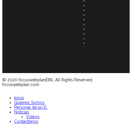
© 2020 focuswebplanEIRL All Rights Reserved.
focuswebplan.com
Inicio
Quienes Somos
Personal de la I.E.
Noticias
Videos
Contáctenos