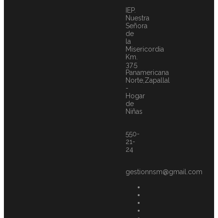
IEP.
Nuestra
Señora
de
la
Misericordia
Km.
37.5
Panamericana
Norte,Zapallal
-
Hogar
de
Niñas
550-
21-
24
gestionnsm@gmail.com