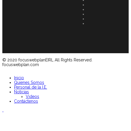
© 2020 focuswebplanEIRL All Rights Reserved.
focuswebplan.com
Inicio
Quienes Somos
Personal de la I.E.
Noticias
Videos
Contáctenos