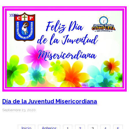
VIDEO
Día de la Juventud Misericordiana
Septiembre 23, 2020
Inicio
Anterior
1
2
3
4
5